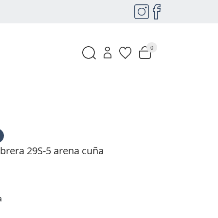
0
brera 29S-5 arena cuña
a