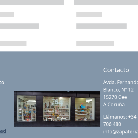
Contacto
to
Avda. Fernand
Blanco, Nº 12
15270 Cee
A Coruña
Llámanos: +34
706 480
dad
info@zapateri