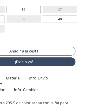
36
37
39
40
¡Pídelo ya!
Material
Info. Envío
ión
Info. Cambios
ra 29S-5 de color arena con cuña para