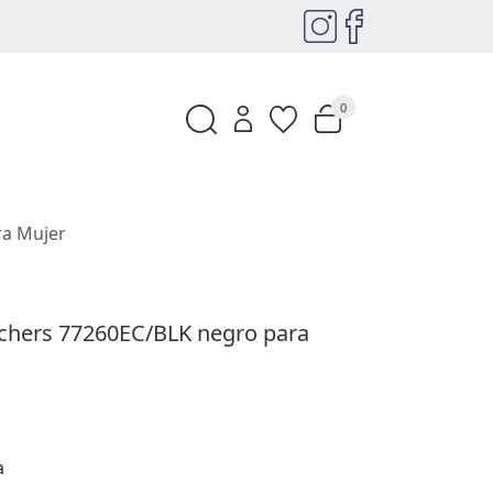
0
ra Mujer
echers 77260EC/BLK negro para
a