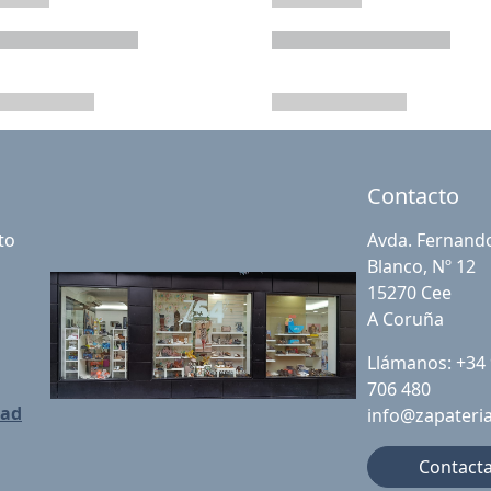
Contacto
to
Avda. Fernand
Blanco, Nº 12
15270 Cee
A Coruña
Llámanos: +34
706 480
dad
info@zapateri
Contact