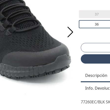
37
36
Descripción
Info. Devoluc
77260EC/BLK 