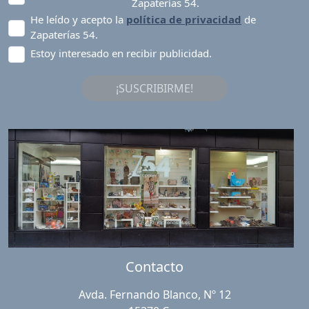
Zapaterías 54.
He leído y acepto la
política de privacidad
de
Zapaterías 54.
Estoy interesado en recibir publicidad.
¡SUSCRIBIRME!
Contacto
Avda. Fernando Blanco, Nº 12