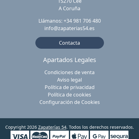
15270 Cee
A Coruña
Llámanos: +34 981 706 480
info@zapaterias54.es
Contacta
Apartados Legales
Condiciones de venta
Aviso legal
Política de privacidad
Política de cookies
Configuración de Cookies
Copyright 2026
Zapaterías 54
. Todos los derechos reservados.