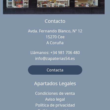
Contacto
Avda. Fernando Blanco, Nº 12
15270 Cee
A Coruña
Llámanos: +34 981 706 480
info@zapaterias54.es
Contacta
Apartados Legales
Condiciones de venta
Aviso legal
Política de privacidad