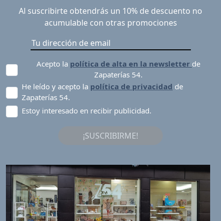
Al suscribirte obtendrás un 10% de descuento no
acumulable con otras promociones
Acepto la
política de alta en la newsletter
de
Zapaterías 54.
He leído y acepto la
política de privacidad
de
Zapaterías 54.
Estoy interesado en recibir publicidad.
¡SUSCRIBIRME!