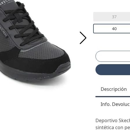
37
40
Descripción
Info. Devoluc
Deportivo Skech
sintética con p