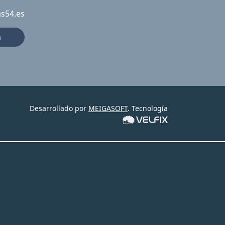
as54.es
a
Desarrollado por
MEIGASOFT
. Tecnología