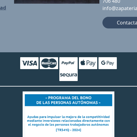
706 480
dad
info@zapateri
Contact