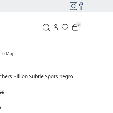
0
gro Muj
chers Billion Subtle Spots negro
5€
a