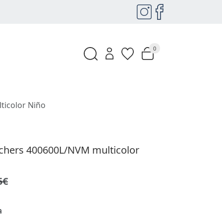
0
ticolor Niño
echers 400600L/NVM multicolor
5€
a