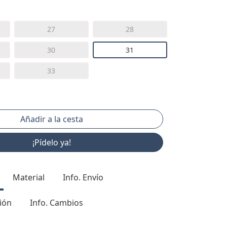
27
28
30
31
33
¡Pídelo ya!
Material
Info. Envío
ión
Info. Cambios