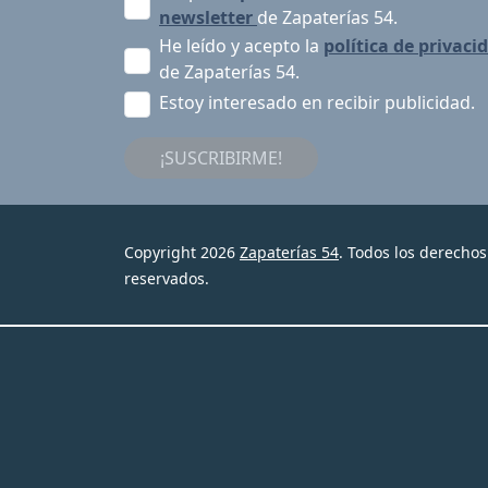
newsletter
de Zapaterías 54.
He leído y acepto la
política de privaci
de Zapaterías 54.
Estoy interesado en recibir publicidad.
¡SUSCRIBIRME!
Copyright 2026
Zapaterías 54
. Todos los derechos
reservados.