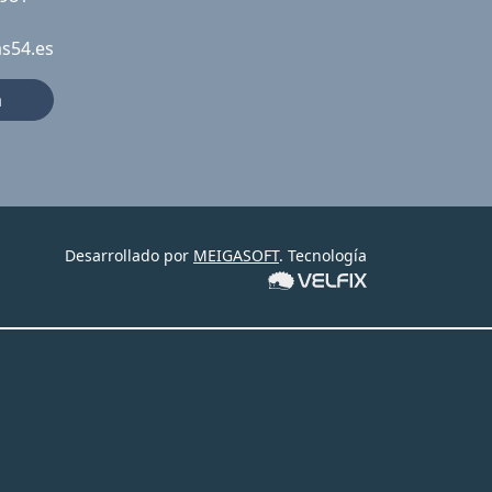
as54.es
a
Desarrollado por
MEIGASOFT
. Tecnología