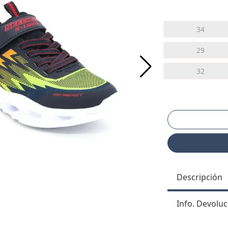
34
29
32
Descripción
Info. Devoluc