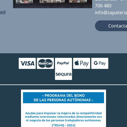
706 480
dad
info@zapateri
Contact