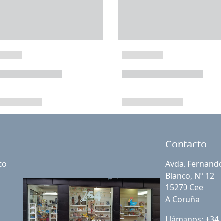
Contacto
to
Avda. Fernand
Blanco, Nº 12
15270 Cee
A Coruña
Llámanos: +34