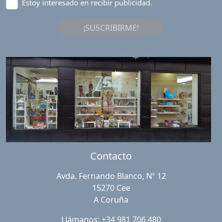
Estoy interesado en recibir publicidad.
¡SUSCRIBIRME!
Contacto
Avda. Fernando Blanco, Nº 12
15270 Cee
A Coruña
Llámanos: +34 981 706 480