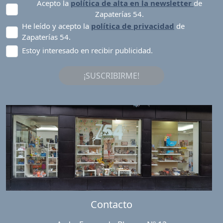
Acepto la
política de alta en la newsletter
de
Zapaterías 54.
He leído y acepto la
política de privacidad
de
Zapaterías 54.
Estoy interesado en recibir publicidad.
¡SUSCRIBIRME!
Contacto