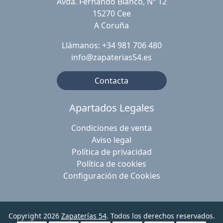
Avda. Fernando Blanco, Nº 12
15270 Cee
A Coruña
Llámanos: +34 981 706 480
info@zapaterias54.es
Contacta
Apartados Legales
Condiciones de venta
Aviso legal
Política de privacidad
Política de cookies
Configuración de Cookies
Copyright 2026
Zapaterías 54
. Todos los derechos reservados.