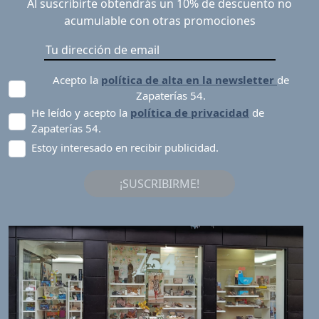
Al suscribirte obtendrás un 10% de descuento no
acumulable con otras promociones
Acepto la
política de alta en la newsletter
de
Zapaterías 54.
He leído y acepto la
política de privacidad
de
Zapaterías 54.
Estoy interesado en recibir publicidad.
¡SUSCRIBIRME!