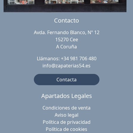
Contacto
Avda. Fernando Blanco, Nº 12
15270 Cee
A Coruña
Llámanos: +34 981 706 480
info@zapaterias54.es
Contacta
Apartados Legales
Condiciones de venta
Aviso legal
Política de privacidad
Política de cookies