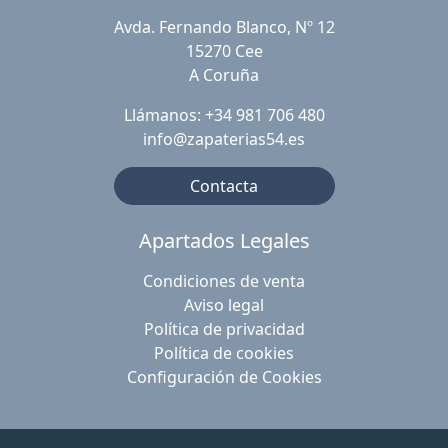
Avda. Fernando Blanco, Nº 12
15270 Cee
A Coruña
Llámanos: +34 981 706 480
info@zapaterias54.es
Contacta
Apartados Legales
Condiciones de venta
Aviso legal
Política de privacidad
Política de cookies
Configuración de Cookies