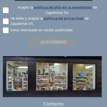
Acepto la
política de alta en la newsletter
de
Zapaterías 54.
He leído y acepto la
política de privacidad
de
Zapaterías 54.
Estoy interesado en recibir publicidad.
¡SUSCRIBIRME!
Contacto