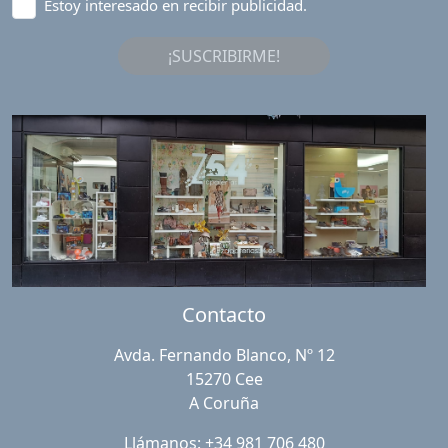
Estoy interesado en recibir publicidad.
¡SUSCRIBIRME!
Contacto
Avda. Fernando Blanco, Nº 12
15270 Cee
A Coruña
Llámanos: +34 981 706 480