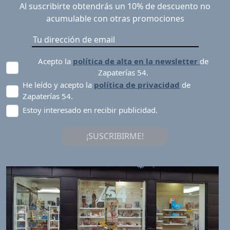
Al suscribirte obtendrás un 10% de descuento no
acumulable con otras promociones
Acepto la
política de alta en la newsletter
de
Zapaterías 54.
He leído y acepto la
política de privacidad
de
Zapaterías 54.
Estoy interesado en recibir publicidad.
¡SUSCRIBIRME!