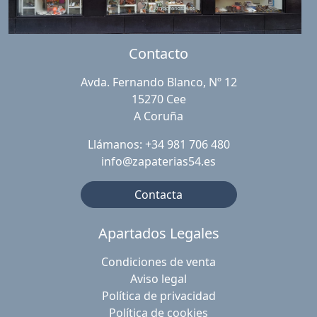
Contacto
Avda. Fernando Blanco, Nº 12
15270 Cee
A Coruña
Llámanos: +34 981 706 480
info@zapaterias54.es
Contacta
Apartados Legales
Condiciones de venta
Aviso legal
Política de privacidad
Política de cookies