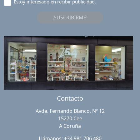
Estoy interesado en recibir publicidad.
¡SUSCRIBIRME!
Contacto
Avda. Fernando Blanco, Nº 12
15270 Cee
A Coruña
Llámanos: +34 981 706 480