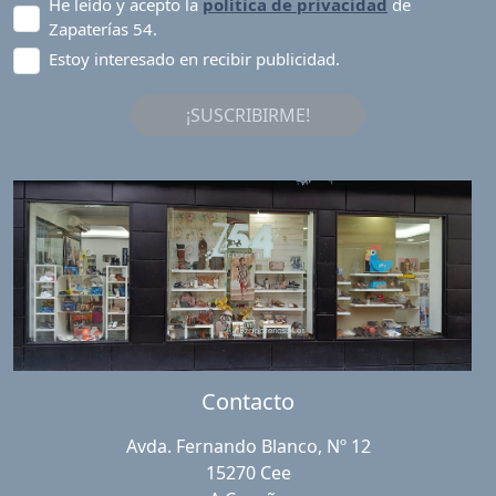
He leído y acepto la
política de privacidad
de
Zapaterías 54.
Estoy interesado en recibir publicidad.
¡SUSCRIBIRME!
Contacto
Avda. Fernando Blanco, Nº 12
15270 Cee