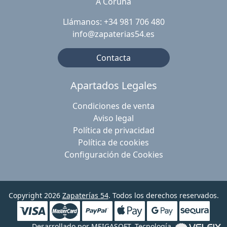
A Coruña
Llámanos: +34 981 706 480
info@zapaterias54.es
Contacta
Apartados Legales
Condiciones de venta
Aviso legal
Política de privacidad
Política de cookies
Configuración de Cookies
Copyright 2026
Zapaterías 54
. Todos los derechos reservados.
Desarrollado por
MEIGASOFT
. Tecnología