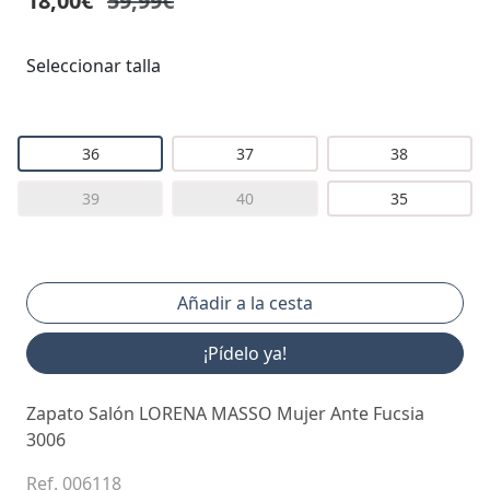
18,00€
59,99€
Seleccionar talla
36
37
38
39
40
35
¡Pídelo ya!
Zapato Salón LORENA MASSO Mujer Ante Fucsia
3006
Ref. 006118