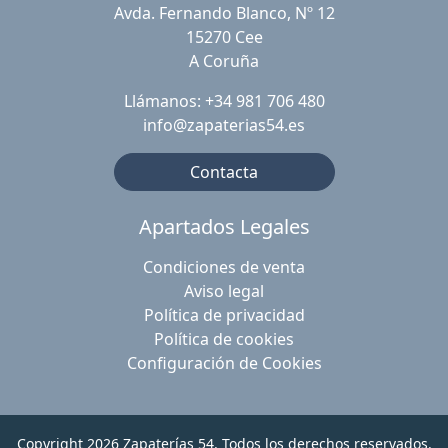
Avda. Fernando Blanco, Nº 12
15270 Cee
A Coruña
Llámanos: +34 981 706 480
info@zapaterias54.es
Contacta
Apartados Legales
Condiciones de venta
Aviso legal
Política de privacidad
Política de cookies
Configuración de Cookies
Copyright 2026
Zapaterías 54
. Todos los derechos reservados.