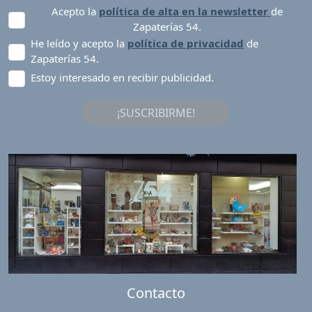
Acepto la
política de alta en la newsletter
de
Zapaterías 54.
He leído y acepto la
política de privacidad
de
Zapaterías 54.
Estoy interesado en recibir publicidad.
¡SUSCRIBIRME!
Contacto