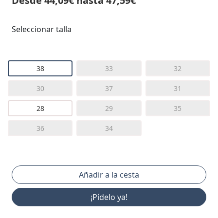
Desde 44,09€ hasta 47,59€
Seleccionar talla
38
33
32
30
37
31
28
29
35
36
34
¡Pídelo ya!