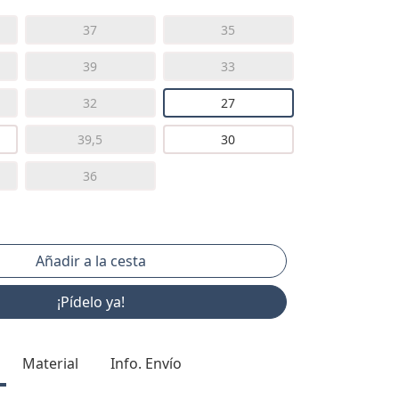
37
35
39
33
32
27
39,5
30
36
¡Pídelo ya!
Material
Info. Envío