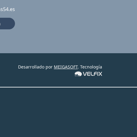
as54.es
a
Desarrollado por
MEIGASOFT
. Tecnología