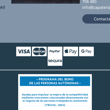
706 480
dad
info@zapateri
Contact