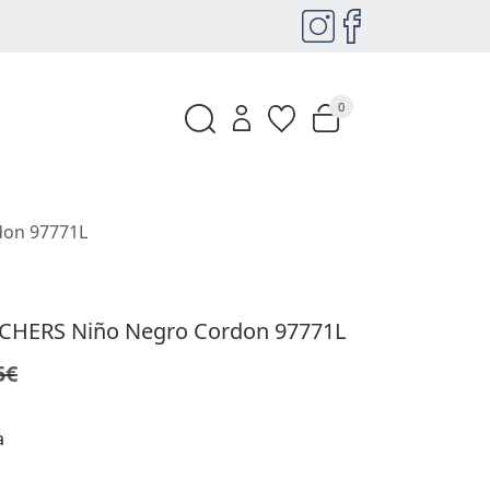
0
don 97771L
KECHERS Niño Negro Cordon 97771L
5€
a