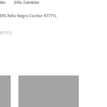
ión
Info. Cambios
HERS Niño Negro Cordon 97771L
 97771L