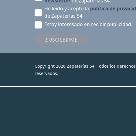
newsletter
de Zapaterías 54.
He leído y acepto la
política de privaci
de Zapaterías 54.
Estoy interesado en recibir publicidad.
¡SUSCRIBIRME!
Copyright 2026
Zapaterías 54
. Todos los derechos
reservados.