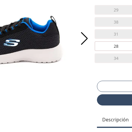
29
38
31
28
34
Descripción