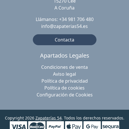
15270 Cee
A Coruña
Llámanos: +34 981 706 480
info@zapaterias54.es
Contacta
Apartados Legales
Condiciones de venta
Aviso legal
Política de privacidad
Política de cookies
Configuración de Cookies
Copyright 2026
Zapaterías 54
. Todos los derechos reservados.