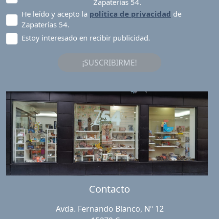
Zapaterías 54.
He leído y acepto la
política de privacidad
de
Zapaterías 54.
Estoy interesado en recibir publicidad.
¡SUSCRIBIRME!
Contacto
Avda. Fernando Blanco, Nº 12