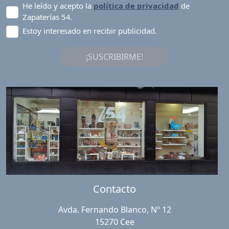
He leído y acepto la
política de privacidad
de
Zapaterías 54.
Estoy interesado en recibir publicidad.
¡SUSCRIBIRME!
Contacto
Avda. Fernando Blanco, Nº 12
15270 Cee