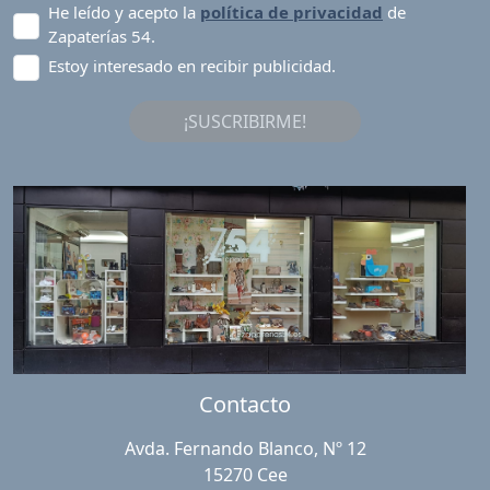
He leído y acepto la
política de privacidad
de
Zapaterías 54.
Estoy interesado en recibir publicidad.
¡SUSCRIBIRME!
Contacto
Avda. Fernando Blanco, Nº 12
15270 Cee