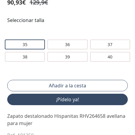
90,93€
129,9€
Seleccionar talla
35
36
37
38
39
40
¡Pídelo ya!
Zapato destalonado Hispanitas RHV264658 avellana
para mujer