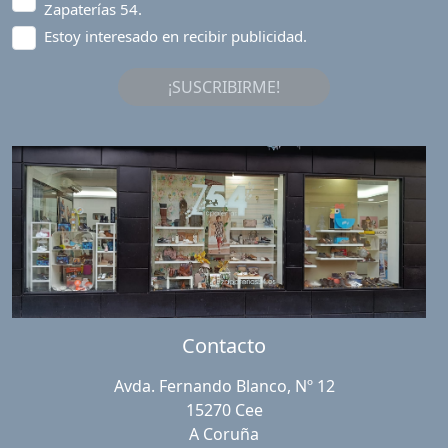
Zapaterías 54.
Estoy interesado en recibir publicidad.
¡SUSCRIBIRME!
Contacto
Avda. Fernando Blanco, Nº 12
15270 Cee
A Coruña