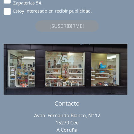
Zapaterías 54.
Estoy interesado en recibir publicidad.
¡SUSCRIBIRME!
Contacto
Avda. Fernando Blanco, Nº 12
15270 Cee
A Coruña