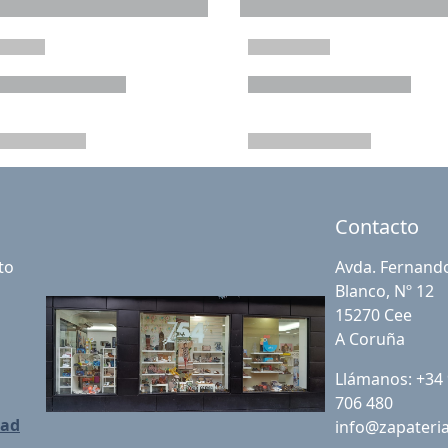
Contacto
to
Avda. Fernand
Blanco, Nº 12
15270 Cee
A Coruña
Llámanos: +34
706 480
dad
info@zapateri