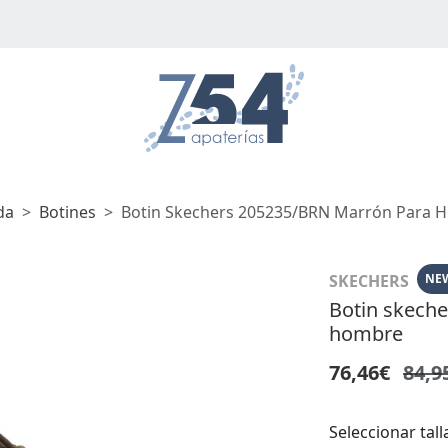
da
Botines
Botin Skechers 205235/BRN Marrón Para 
SKECHERS
NE
Botin skech
hombre
76,46€
84,9
Seleccionar tall