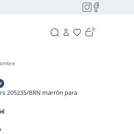
0
Hombre
W
ers 205235/BRN marrón para
5€
a