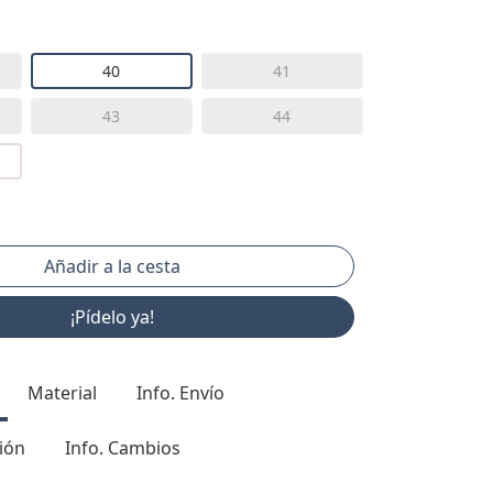
40
41
43
44
¡Pídelo ya!
Material
Info. Envío
ión
Info. Cambios