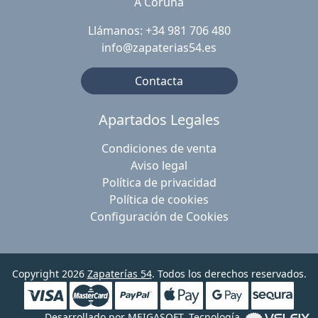
A Coruña
Llámanos: +34 981 706 480
info@zapaterias54.es
Contacta
Apartados Legales
Condiciones de venta
Aviso legal
Política de privacidad
Política de cookies
Configuración de Cookies
Copyright 2026
Zapaterías 54
. Todos los derechos reservados.
Desarrollado por
MEIGASOFT
. Tecnología