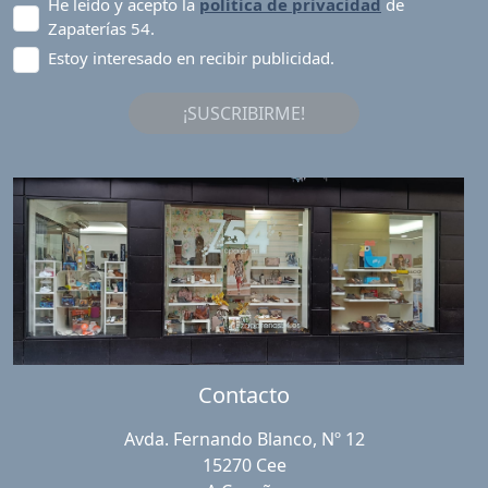
He leído y acepto la
política de privacidad
de
Zapaterías 54.
Estoy interesado en recibir publicidad.
¡SUSCRIBIRME!
Contacto
Avda. Fernando Blanco, Nº 12
15270 Cee