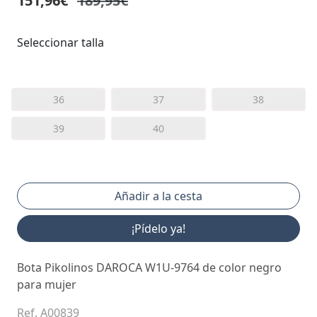
151,96€
189,95€
Seleccionar talla
36
37
38
39
40
¡Pídelo ya!
Bota Pikolinos DAROCA W1U-9764 de color negro
para mujer
Ref. A00839