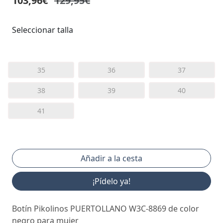
103,96€
129,95€
Seleccionar talla
35
36
37
38
39
40
41
¡Pídelo ya!
Botín Pikolinos PUERTOLLANO W3C-8869 de color
negro para mujer