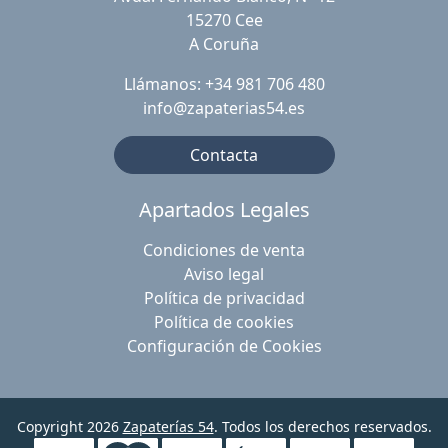
15270 Cee
A Coruña
Llámanos: +34 981 706 480
info@zapaterias54.es
Contacta
Apartados Legales
Condiciones de venta
Aviso legal
Política de privacidad
Política de cookies
Configuración de Cookies
Copyright 2026
Zapaterías 54
. Todos los derechos reservados.