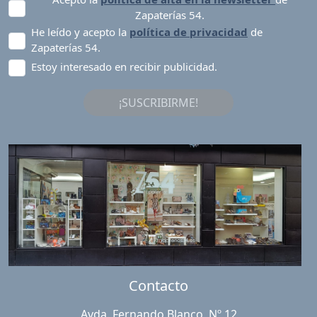
Zapaterías 54.
He leído y acepto la
política de privacidad
de
Zapaterías 54.
Estoy interesado en recibir publicidad.
¡SUSCRIBIRME!
Contacto
Avda. Fernando Blanco, Nº 12