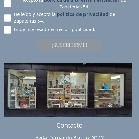
Zapaterías 54.
He leído y acepto la
política de privacidad
de
Zapaterías 54.
Estoy interesado en recibir publicidad.
¡SUSCRIBIRME!
Contacto
Avda. Fernando Blanco, Nº 12