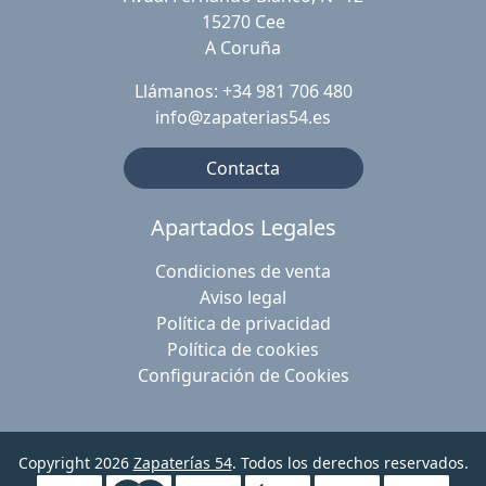
15270 Cee
A Coruña
Llámanos: +34 981 706 480
info@zapaterias54.es
Contacta
Apartados Legales
Condiciones de venta
Aviso legal
Política de privacidad
Política de cookies
Configuración de Cookies
Copyright 2026
Zapaterías 54
. Todos los derechos reservados.