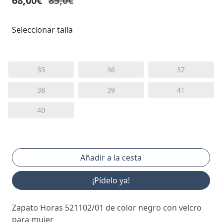
68,00€
85,0€
Seleccionar talla
35
36
37
38
39
41
40
¡Pídelo ya!
Zapato Horas 521102/01 de color negro con velcro
para mujer