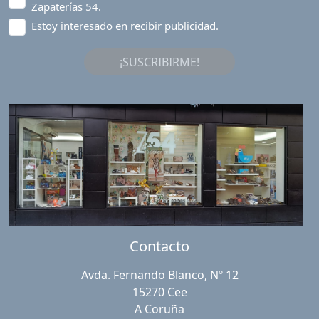
Zapaterías 54.
Estoy interesado en recibir publicidad.
¡SUSCRIBIRME!
Contacto
Avda. Fernando Blanco, Nº 12
15270 Cee
A Coruña