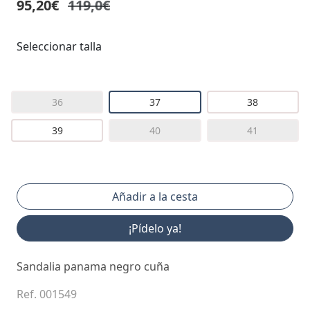
95,20€
119,0€
Seleccionar talla
36
37
38
39
40
41
¡Pídelo ya!
Sandalia panama negro cuña
Ref. 001549