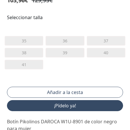
103,96€
129,95€
Seleccionar talla
35
36
37
38
39
40
41
¡Pídelo ya!
Botín Pikolinos DAROCA W1U-8901 de color negro
para mujer