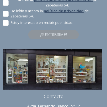
Zapaterías 54.
He leído y acepto la
política de privacidad
de
Zapaterías 54.
Estoy interesado en recibir publicidad.
¡SUSCRIBIRME!
Contacto
Avda. Fernando Blanco, Nº 12