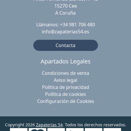
15270 Cee
A Coruña
Llámanos: +34 981 706 480
info@zapaterias54.es
Contacta
Apartados Legales
Condiciones de venta
Aviso legal
Política de privacidad
Política de cookies
Configuración de Cookies
Copyright 2026
Zapaterías 54
. Todos los derechos reservados.