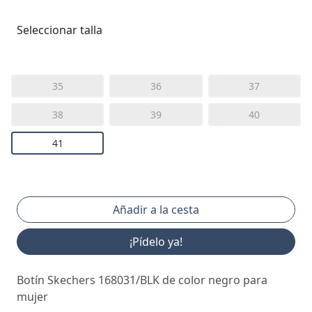
Seleccionar talla
35
36
37
38
39
40
41
¡Pídelo ya!
Botín Skechers 168031/BLK de color negro para
mujer