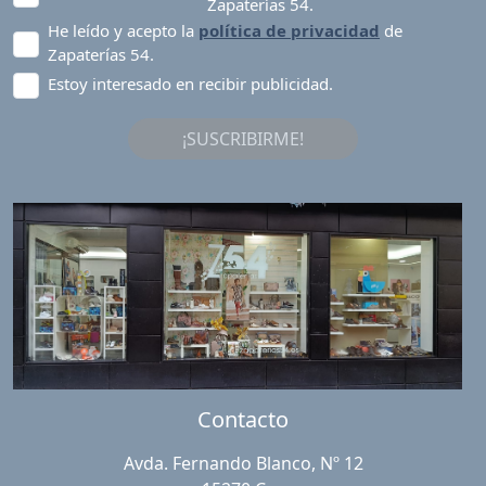
Zapaterías 54.
He leído y acepto la
política de privacidad
de
Zapaterías 54.
Estoy interesado en recibir publicidad.
¡SUSCRIBIRME!
Contacto
Avda. Fernando Blanco, Nº 12