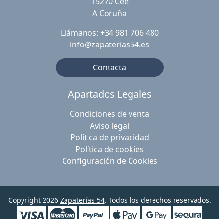
15270 Cee
A Coruña
Llámanos: +34 981 706 480
info@zapaterias54.es
Contacta
Apartados Legales
Condiciones de venta
Aviso legal
Política de privacidad
Política de cookies
Configuración de Cookies
Copyright 2026
Zapaterías 54
. Todos los derechos reservados.