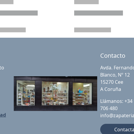
Contacto
to
Avda. Fernand
Blanco, Nº 12
15270 Cee
A Coruña
Llámanos: +34
706 480
dad
info@zapateri
Contact