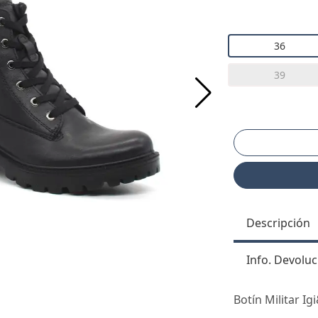
36
39
Descripción
Info. Devoluc
Botín Militar I