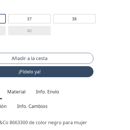
37
38
40
¡Pídelo ya!
Material
Info. Envío
ión
Info. Cambios
gi&Co 8663300 de color negro para mujer