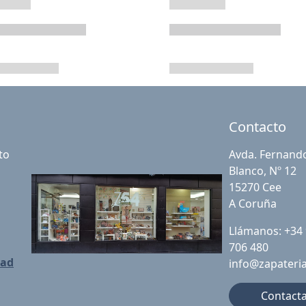
Contacto
to
Avda. Fernand
Blanco, Nº 12
15270 Cee
A Coruña
Llámanos: +34
706 480
dad
info@zapateri
Contact