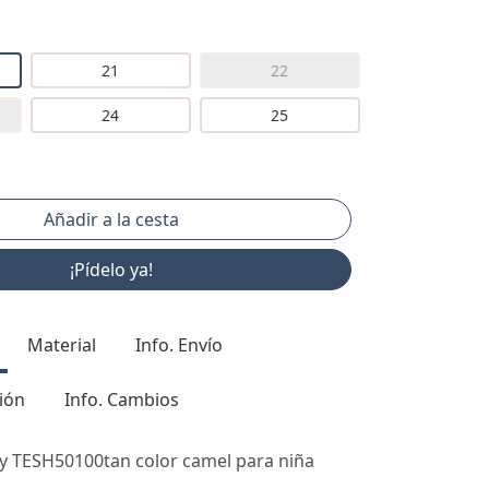
21
22
24
25
¡Pídelo ya!
Material
Info. Envío
ión
Info. Cambios
y TESH50100tan color camel para niña