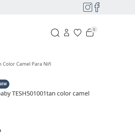
0
 Color Camel Para Niñ
NEW
baby TESH501001tan color camel
a