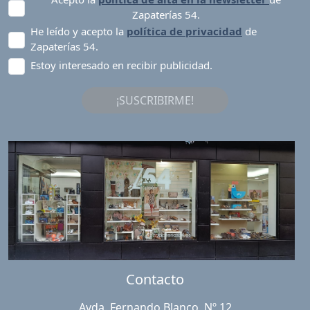
Zapaterías 54.
He leído y acepto la
política de privacidad
de
Zapaterías 54.
Estoy interesado en recibir publicidad.
¡SUSCRIBIRME!
Contacto
Avda. Fernando Blanco, Nº 12