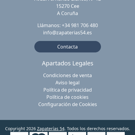
15270 Cee
A Coruña
Llámanos: +34 981 706 480
info@zapaterias54.es
Contacta
Apartados Legales
Condiciones de venta
Aviso legal
Política de privacidad
Política de cookies
Configuración de Cookies
Copyright 2026
Zapaterías 54
. Todos los derechos reservados.