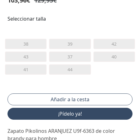
103,96€
129,95€
Seleccionar talla
38
39
42
43
37
40
41
44
¡Pídelo ya!
Zapato Pikolinos ARANJUEZ U9f-6363 de color
brandy para hombre