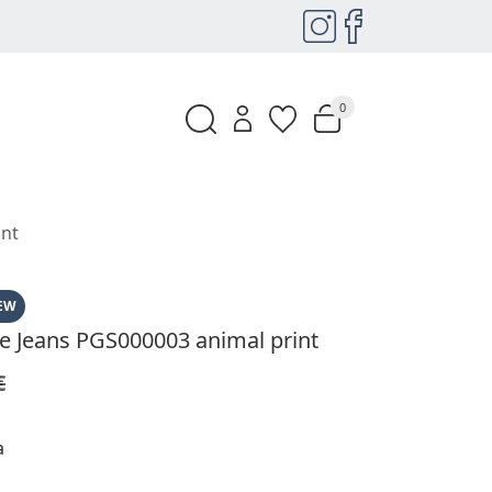
0
int
EW
pe Jeans PGS000003 animal print
€
a