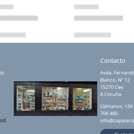
Contacto
to
Avda. Fernand
Blanco, Nº 12
15270 Cee
A Coruña
Llámanos: +34
706 480
dad
info@zapateri