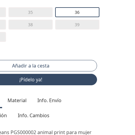
35
36
38
39
¡Pídelo ya!
Material
Info. Envío
ión
Info. Cambios
Jeans PGS000002 animal print para mujer