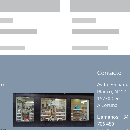
Contacto
to
Avda. Fernand
Blanco, Nº 12
15270 Cee
A Coruña
Llámanos: +34
706 480