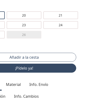
20
21
23
24
26
¡Pídelo ya!
Material
Info. Envío
ión
Info. Cambios