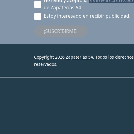
He leído y acepto la
política de privaci
de Zapaterías 54.
Estoy interesado en recibir publicidad.
¡SUSCRIBIRME!
Copyright 2026
Zapaterías 54
. Todos los derechos
reservados.