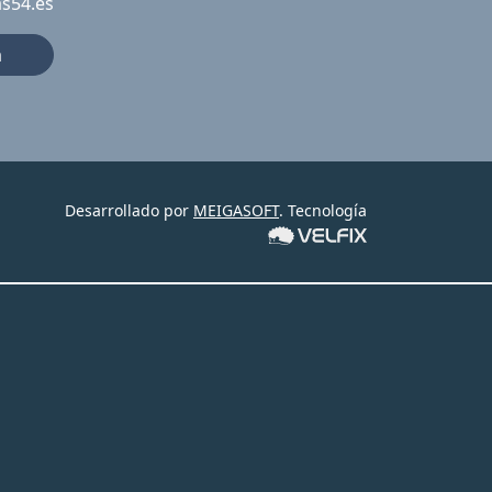
as54.es
a
Desarrollado por
MEIGASOFT
. Tecnología