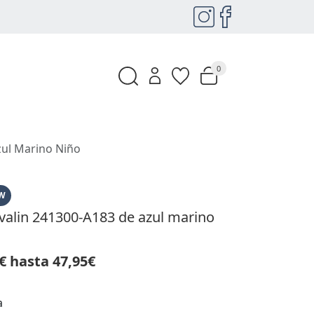
0
zul Marino Niño
W
rvalin 241300-A183 de azul marino
€ hasta 47,95€
a