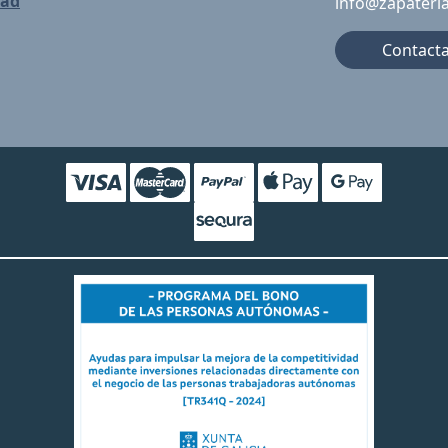
dad
info@zapateri
Contact