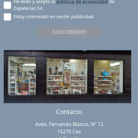
He leído y acepto la
política de privacidad
de
Zapaterías 54.
Estoy interesado en recibir publicidad.
¡SUSCRIBIRME!
Contacto
Avda. Fernando Blanco, Nº 12
15270 Cee