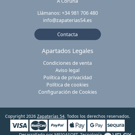
A Coruña
Llámanos: +34 981 706 480
info@zapaterias54.es
Contacta
Apartados Legales
Condiciones de venta
Aviso legal
Política de privacidad
Política de cookies
Configuración de Cookies
Copyright 2026
Zapaterías 54
. Todos los derechos reservados.
Desarrollado por
MEIGASOFT
. Tecnología