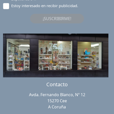
Estoy interesado en recibir publicidad.
¡SUSCRIBIRME!
Contacto
Avda. Fernando Blanco, Nº 12
15270 Cee
A Coruña