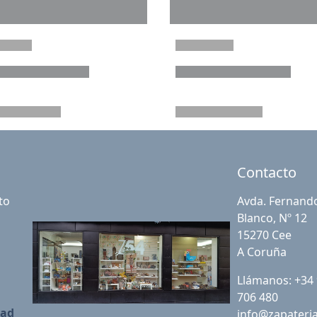
Contacto
to
Avda. Fernand
Blanco, Nº 12
15270 Cee
A Coruña
Llámanos: +34
706 480
dad
info@zapateri