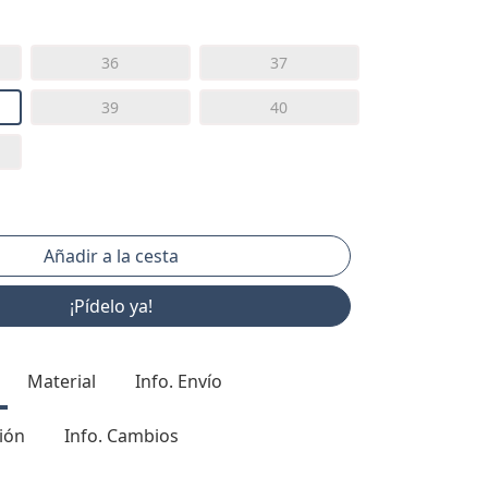
36
37
39
40
¡Pídelo ya!
Material
Info. Envío
ión
Info. Cambios