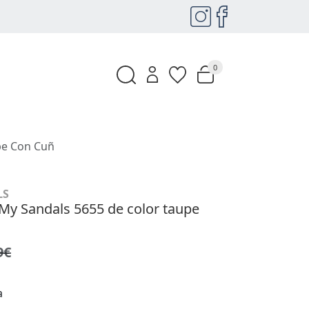
0
pe Con Cuñ
LS
My Sandals 5655 de color taupe
9€
a