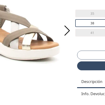
35
38
41
Descripción
Info. Devoluc