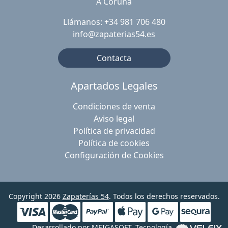
A Coruña
Llámanos: +34 981 706 480
info@zapaterias54.es
Contacta
Apartados Legales
Condiciones de venta
Aviso legal
Política de privacidad
Política de cookies
Configuración de Cookies
Copyright 2026
Zapaterías 54
. Todos los derechos reservados.
Desarrollado por
MEIGASOFT
. Tecnología