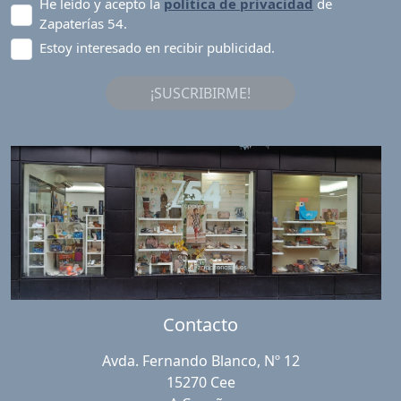
He leído y acepto la
política de privacidad
de
Zapaterías 54.
Estoy interesado en recibir publicidad.
¡SUSCRIBIRME!
Contacto
Avda. Fernando Blanco, Nº 12
15270 Cee