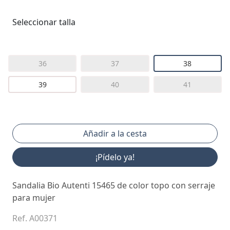
Seleccionar talla
36
37
38
39
40
41
¡Pídelo ya!
Sandalia Bio Autenti 15465 de color topo con serraje
para mujer
Ref. A00371