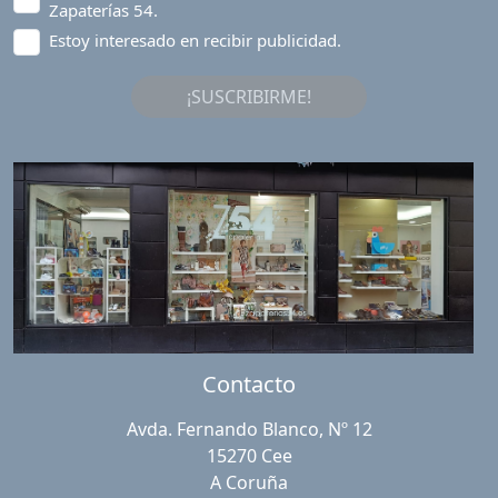
Zapaterías 54.
Estoy interesado en recibir publicidad.
¡SUSCRIBIRME!
Contacto
Avda. Fernando Blanco, Nº 12
15270 Cee
A Coruña