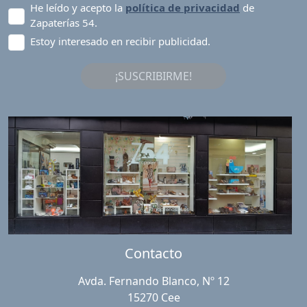
He leído y acepto la
política de privacidad
de
Zapaterías 54.
Estoy interesado en recibir publicidad.
¡SUSCRIBIRME!
Contacto
Avda. Fernando Blanco, Nº 12
15270 Cee