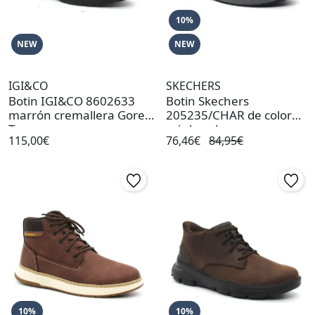
10%
NEW
NEW
IGI&CO
SKECHERS
Botin IGI&CO 8602633
Botin Skechers
marrón cremallera Gore-
205235/CHAR de color
Tex
gris hombre
115,00€
76,46€
84,95€
10%
10%