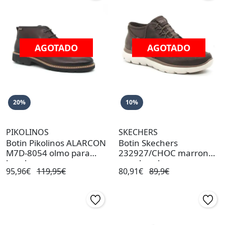
AGOTADO
AGOTADO
20%
10%
PIKOLINOS
SKECHERS
Botin Pikolinos ALARCON
Botin Skechers
M7D-8054 olmo para
232927/CHOC marron
hombre
para hombre
95,96€
119,95€
80,91€
89,9€