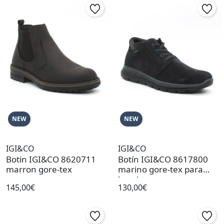
NEW
NEW
IGI&CO
IGI&CO
Botin IGI&CO 8620711
Botín IGI&CO 8617800
marron gore-tex
marino gore-tex para
hombre
145,00€
130,00€