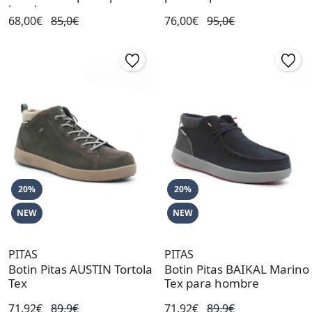
hombre
68,00€
85,0€
76,00€
95,0€
20%
20%
NEW
NEW
PITAS
PITAS
Botin Pitas AUSTIN Tortola
Botin Pitas BAIKAL Marino
Tex
Tex para hombre
71,92€
89,9€
71,92€
89,9€