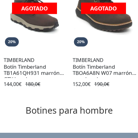
AGOTADO
AGOTADO
20%
20%
TIMBERLAND
TIMBERLAND
Botín Timberland
Botín Timberland
TB1A61QH931 marrón
TBOA6A8N W07 marrón
GTX hombre
para hombre
144,00€
180,0€
152,00€
190,0€
Botines para hombre