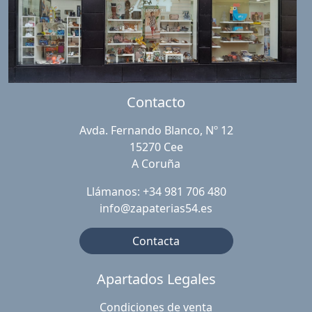
Contacto
Avda. Fernando Blanco, Nº 12
15270 Cee
A Coruña
Llámanos: +34 981 706 480
info@zapaterias54.es
Contacta
Apartados Legales
Condiciones de venta