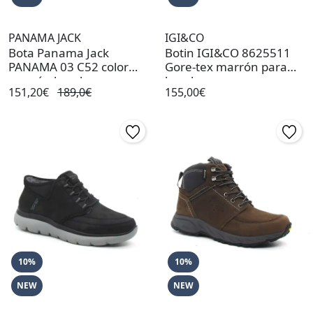
PANAMA JACK
IGI&CO
Bota Panama Jack
Botin IGI&CO 8625511
PANAMA 03 C52 color
Gore-tex marrón para
marrón hombre
hombre
151,20€
189,0€
155,00€
10%
10%
NEW
NEW