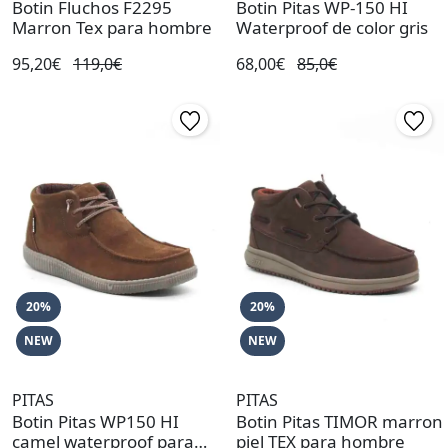
Botin Fluchos F2295
Botin Pitas WP-150 HI
Marron Tex para hombre
Waterproof de color gris
95,20€
119,0€
68,00€
85,0€
20%
20%
NEW
NEW
PITAS
PITAS
Botin Pitas WP150 HI
Botin Pitas TIMOR marron
camel waterproof para
piel TEX para hombre