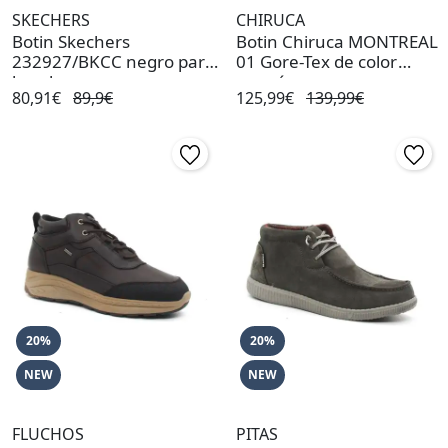
SKECHERS
CHIRUCA
Botin Skechers
Botin Chiruca MONTREAL
232927/BKCC negro para
01 Gore-Tex de color
hombre
marrón
80,91€
89,9€
125,99€
139,99€
20%
20%
NEW
NEW
FLUCHOS
PITAS