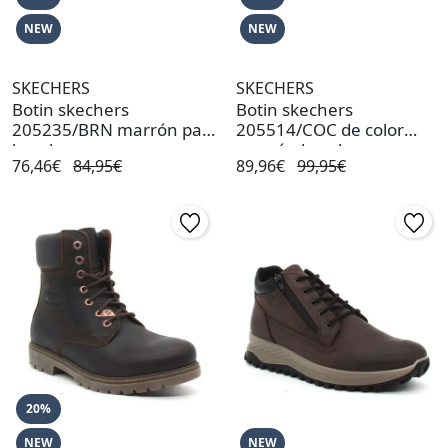
NEW
NEW
SKECHERS
SKECHERS
Botin skechers
Botin skechers
205235/BRN marrón para
205514/COC de color
hombre
marrón hombre
76,46€
84,95€
89,96€
99,95€
20%
NEW
NEW