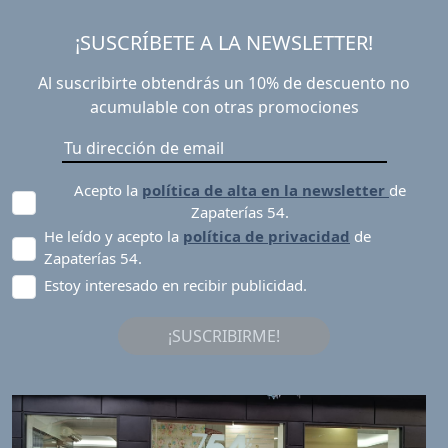
¡SUSCRÍBETE A LA NEWSLETTER!
Al suscribirte obtendrás un 10% de descuento no
acumulable con otras promociones
Acepto la
política de alta en la newsletter
de
Zapaterías 54.
He leído y acepto la
política de privacidad
de
Zapaterías 54.
Estoy interesado en recibir publicidad.
¡SUSCRIBIRME!