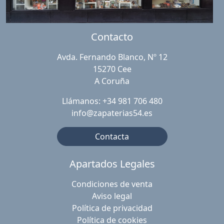
Contacto
Avda. Fernando Blanco, Nº 12
15270 Cee
A Coruña
Llámanos: +34 981 706 480
info@zapaterias54.es
Contacta
Apartados Legales
Condiciones de venta
Aviso legal
Política de privacidad
Política de cookies