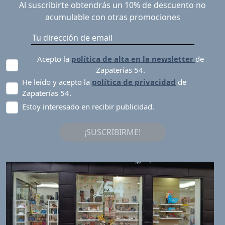
Al suscribirte obtendrás un 10% de descuento no
acumulable con otras promociones
Acepto la
política de alta en la newsletter
de
Zapaterías 54.
He leído y acepto la
política de privacidad
de
Zapaterías 54.
Estoy interesado en recibir publicidad.
¡SUSCRIBIRME!