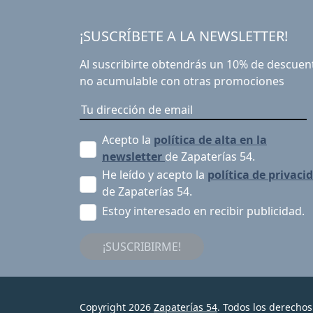
¡SUSCRÍBETE A LA NEWSLETTER!
Al suscribirte obtendrás un 10% de descuen
no acumulable con otras promociones
Acepto la
política de alta en la
newsletter
de Zapaterías 54.
He leído y acepto la
política de privaci
de Zapaterías 54.
Estoy interesado en recibir publicidad.
¡SUSCRIBIRME!
Copyright 2026
Zapaterías 54
. Todos los derechos