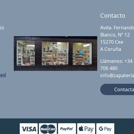
Contacto
to
Avda. Fernand
Blanco, Nº 12
15270 Cee
A Coruña
Llámanos: +34
706 480
dad
info@zapateri
Contact