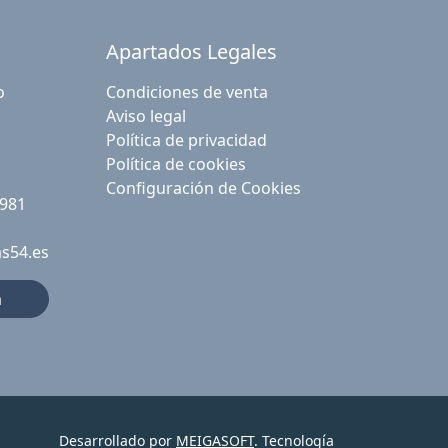
Apartados Legales
o
Condiciones de venta
Aviso legal
Política de privacidad
Política de cookies
Configuración de Cookies
 981
as54.es
a
Desarrollado por
MEIGASOFT
. Tecnología