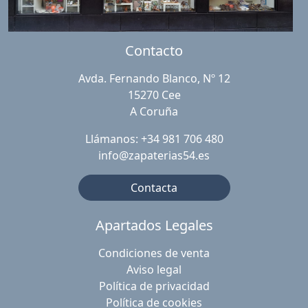
Contacto
Avda. Fernando Blanco, Nº 12
15270 Cee
A Coruña
Llámanos: +34 981 706 480
info@zapaterias54.es
Contacta
Apartados Legales
Condiciones de venta
Aviso legal
Política de privacidad
Política de cookies