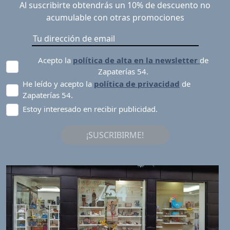
Al suscribirte obtendrás un 10% de descuento no
acumulable con otras promociones
Acepto la
política de alta en la newsletter
de
Zapaterías 54.
He leído y acepto la
política de privacidad
de
Zapaterías 54.
Estoy interesado en recibir publicidad.
¡SUSCRIBIRME!