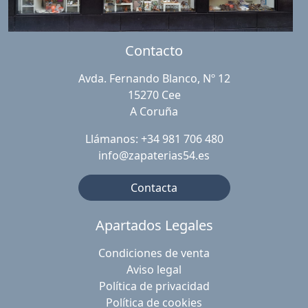
Contacto
Avda. Fernando Blanco, Nº 12
15270 Cee
A Coruña
Llámanos: +34 981 706 480
info@zapaterias54.es
Contacta
Apartados Legales
Condiciones de venta
Aviso legal
Política de privacidad
Política de cookies