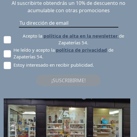
Al suscribirte obtendrás un 10% de descuento no
acumulable con otras promociones
Acepto la
política de alta en la newsletter
de
Zapaterías 54.
He leído y acepto la
política de privacidad
de
Zapaterías 54.
Estoy interesado en recibir publicidad.
¡SUSCRIBIRME!