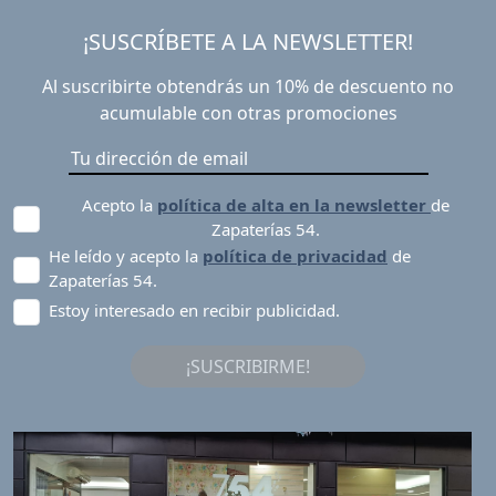
¡SUSCRÍBETE A LA NEWSLETTER!
Al suscribirte obtendrás un 10% de descuento no
acumulable con otras promociones
Acepto la
política de alta en la newsletter
de
Zapaterías 54.
He leído y acepto la
política de privacidad
de
Zapaterías 54.
Estoy interesado en recibir publicidad.
¡SUSCRIBIRME!