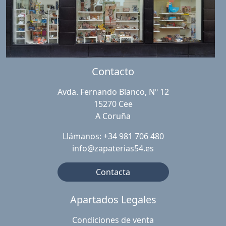
Contacto
Avda. Fernando Blanco, Nº 12
15270 Cee
A Coruña
Llámanos: +34 981 706 480
info@zapaterias54.es
Contacta
Apartados Legales
Condiciones de venta