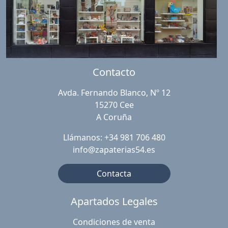
Contacto
Avda. Fernando Blanco, Nº 12
15270 Cee
A Coruña
Llámanos: +34 981 706 480
info@zapaterias54.es
Contacta
Apartados Legales
Condiciones de venta