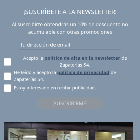
¡SUSCRÍBETE A LA NEWSLETTER!
Al suscribirte obtendrás un 10% de descuento no
acumulable con otras promociones
Acepto la
política de alta en la newsletter
de
Zapaterías 54.
He leído y acepto la
política de privacidad
de
Zapaterías 54.
Estoy interesado en recibir publicidad.
¡SUSCRIBIRME!