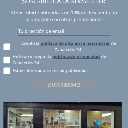
¡SUSCRÍBETE A LA NEWSLETTER!
Al suscribirte obtendrás un 10% de descuento no
acumulable con otras promociones
Acepto la
política de alta en la newsletter
de
Zapaterías 54.
He leído y acepto la
política de privacidad
de
Zapaterías 54.
Estoy interesado en recibir publicidad.
¡SUSCRIBIRME!