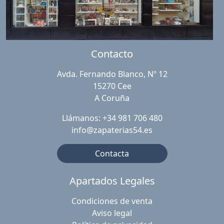
Contacto
Avda. Fernando Blanco, Nº 12
15270 Cee
A Coruña
Llámanos: +34 981 706 480
info@zapaterias54.es
Contacta
Apartados Legales
Condiciones de venta
Aviso legal