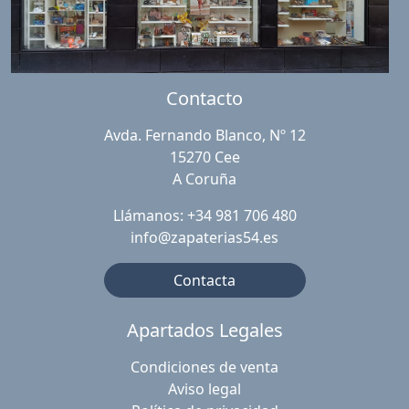
Contacto
Avda. Fernando Blanco, Nº 12
15270 Cee
A Coruña
Llámanos: +34 981 706 480
info@zapaterias54.es
Contacta
Apartados Legales
Condiciones de venta
Aviso legal