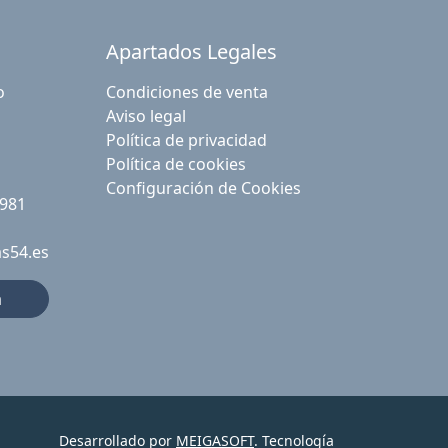
Apartados Legales
o
Condiciones de venta
Aviso legal
Política de privacidad
Política de cookies
Configuración de Cookies
 981
as54.es
a
Desarrollado por
MEIGASOFT
. Tecnología