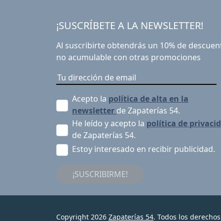
¡SUSCRÍBETE A LA NEWSLETTER!
Al suscribirte obtendrás un 10% de descuen
no acumulable con otras promociones
Acepto la
política de alta en la
newsletter
de Zapaterías 54.
He leído y acepto la
política de privaci
de Zapaterías 54.
Estoy interesado en recibir publicidad.
¡SUSCRIBIRME!
Copyright 2026
Zapaterías 54
. Todos los derechos