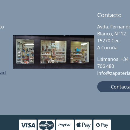
Contacto
to
Avda. Fernand
Blanco, Nº 12
15270 Cee
A Coruña
Llámanos: +34
706 480
dad
info@zapateri
Contact