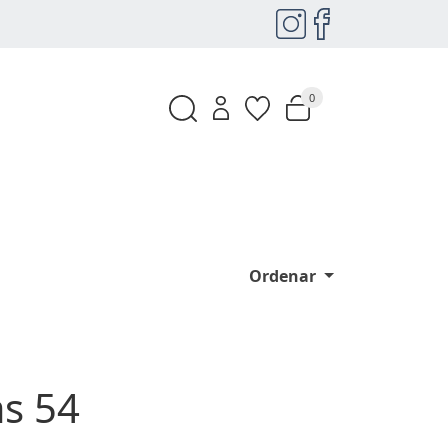
0
Ordenar
as 54