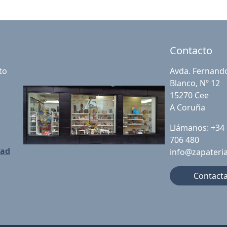
Contacto
to
Avda. Fernand
Blanco, Nº 12
15270 Cee
A Coruña
Llámanos: +34
706 480
dad
info@zapateri
Contact